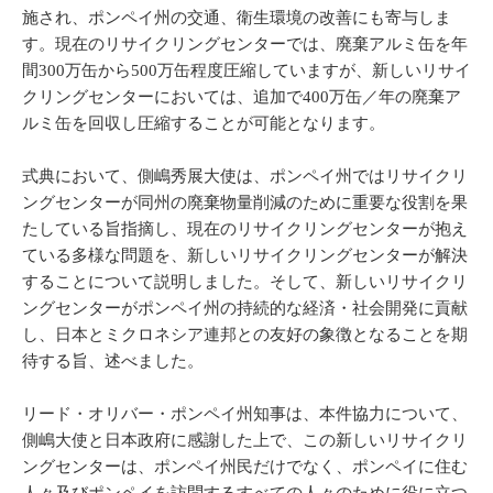
施され、ポンペイ州の交通、衛生環境の改善にも寄与しま
す。現在のリサイクリングセンターでは、廃棄アルミ缶を年
間300万缶から500万缶程度圧縮していますが、新しいリサイ
クリングセンターにおいては、追加で400万缶／年の廃棄ア
ルミ缶を回収し圧縮することが可能となります。
式典において、側嶋秀展大使は、ポンペイ州ではリサイクリ
ングセンターが同州の廃棄物量削減のために重要な役割を果
たしている旨指摘し、現在のリサイクリングセンターが抱え
ている多様な問題を、新しいリサイクリングセンターが解決
することについて説明しました。そして、新しいリサイクリ
ングセンターがポンペイ州の持続的な経済・社会開発に貢献
し、日本とミクロネシア連邦との友好の象徴となることを期
待する旨、述べました。
リード・オリバー・ポンペイ州知事は、本件協力について、
側嶋大使と日本政府に感謝した上で、この新しいリサイクリ
ングセンターは、ポンペイ州民だけでなく、ポンペイに住む