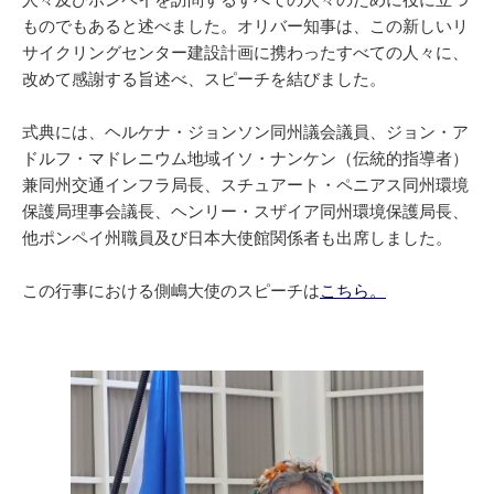
人々及びポンペイを訪問するすべての人々のために役に立つ
ものでもあると述べました。オリバー知事は、この新しいリ
サイクリングセンター建設計画に携わったすべての人々に、
改めて感謝する旨述べ、スピーチを結びました。
式典には、ヘルケナ・ジョンソン同州議会議員、ジョン・ア
ドルフ・マドレニウム地域イソ・ナンケン（伝統的指導者）
兼同州交通インフラ局長、スチュアート・ペニアス同州環境
保護局理事会議長、ヘンリー・スザイア同州環境保護局長、
他ポンペイ州職員及び日本大使館関係者も出席しました。
この行事における側嶋大使のスピーチは
こちら。