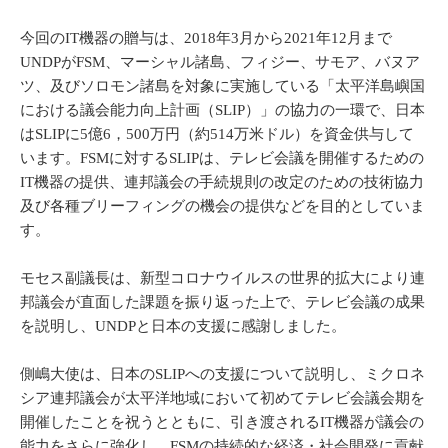
今回のIT機器の贈与は、2018年3月から2021年12月まで
UNDPがFSM、マーシャル諸島、フィジー、サモア、バヌア
ツ、及びソロモン諸島を対象に実施している「太平洋島嶼国
における議会能力向上計画（SLIP）」の協力の一環で、日本
はSLIPに5億6，500万円（約514万米ドル）を資金供与して
います。FSMに対するSLIPは、テレビ会議を開催するための
IT機器の提供、連邦議会の手続規則の改定のための技術協力
及び各種ブリーフィングの機会の提供などを目的としていま
す。
モセス副議長は、新型コロナウイルスの世界的拡大により連
邦議会が直面した課題を振り返った上で、テレビ会議の成果
を説明し、UNDPと日本の支援に感謝しました。
側嶋大使は、日本のSLIPへの支援について説明し、ミクロネ
シア連邦議会が太平洋地域において初めてテレビ会議会期を
開催したことを祝うとともに、引き渡されるIT機器が議会の
能力をさらに強化し、FSMの持続的な経済・社会開発に貢献