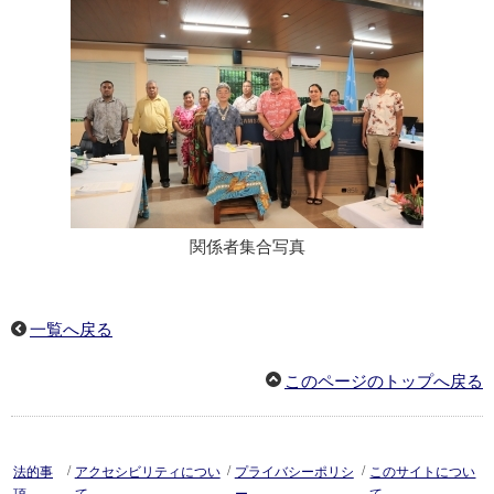
関係者集合写真
一覧へ戻る
このページのトップへ戻る
/
/
/
法的事
アクセシビリティについ
プライバシーポリシ
このサイトについ
項
て
ー
て