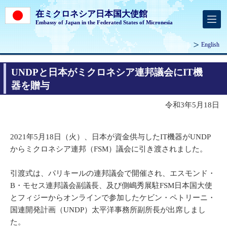
在ミクロネシア日本国大使館
Embassy of Japan in the Federated States of Micronesia
English
UNDPと日本がミクロネシア連邦議会にIT機
器を贈与
令和3年5月18日
2021年5月18日（火）、日本が資金供与したIT機器がUNDP
からミクロネシア連邦（FSM）議会に引き渡されました。
引渡式は、パリキールの連邦議会で開催され、エスモンド・
B・モセス連邦議会副議長、及び側嶋秀展駐FSM日本国大使
とフィジーからオンラインで参加したケビン・ペトリーニ・
国連開発計画（UNDP）太平洋事務所副所長が出席しまし
た。