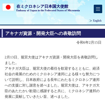
在ミクロネシア日本国大使館
Embassy of Japan in the Federated States of Micronesia
English
アキナガ資源・開発大臣への表敬訪問
令和6年2月15日
2月13日、籠宮大使はアキナガ資源・開発大臣を表敬訪問し
ました。
アキナガ大臣は、籠宮大使の着任を歓迎するとともに、経済
社会の発展のためのミクロネシア連邦による様々な努力につ
いて説明し、日本政府による長年にわたるミクロネシア連邦
への支援に対し謝意を述べました。籠宮大使は、アキナガ大
臣のあたたかい歓迎に感謝すると共に、ミクロネシア連邦の
発展に貢献していきたい旨、述べました。