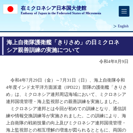
在ミクロネシア日本国大使館
Embassy of Japan in the Federated States of Micronesia
English
海上自衛隊護衛艦「きりさめ」の日ミクロネ
シア親善訓練の実施について
令和4年8月9日
令和4年7月29日（金）～7月31日（日）、海上自衛隊令和
4年度インド太平洋方面派遣（IPD22）部隊の護衛艦「きりさ
め」は、ミクロネシア連邦周辺海域において、ミクロネシア
連邦国境管理・海上監視部との親善訓練を実施しました。
ミクロネシア連邦とは今回が初めての訓練となり、通信訓
練や情報交換訓練等が実施されました。この訓練により、海
上自衛隊の戦術技量の向上及びミクロネシア連邦国境管理・
海上監視部との相互理解の増進が図られるとともに、両国の