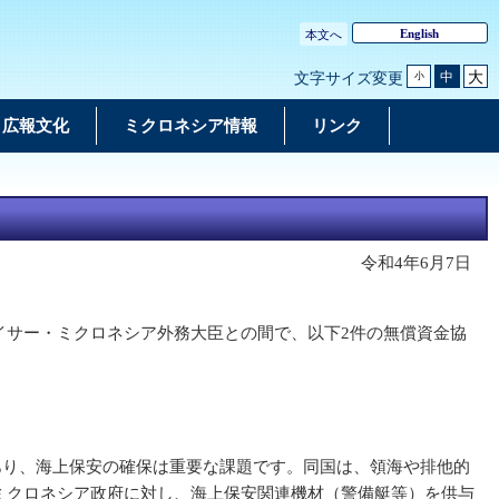
English
本文へ
大
中
文字サイズ変更
小
広報文化
ミクロネシア情報
リンク
令和4年6月7日
イサー・ミクロネシア外務大臣との間で、以下2件の無償資金協
り、海上保安の確保は重要な課題です。同国は、領海や排他的
ミクロネシア政府に対し、海上保安関連機材（警備艇等）を供与