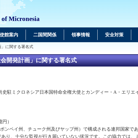
 of Micronesia
使館案内
二国間関係
領事情報
安全対策
画」に関する署名式
社会開発計画」に関する署名式
尚史駐ミクロネシア日本国特命全権大使とカンディー・A・エリエ
億円）
ポンペイ州、チューク州及びヤップ州）で構成される連邦国家であ
的であり、十分な監視が行き届いていない状況です。この協力では、