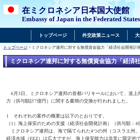
在ミクロネシア日本国大使館
Embassy of Japan in the Federated States
トップページ
外交政策ニュース
大
トップページ
> ミクロネシア連邦に対する無償資金協力「経済社会開発計
ミクロネシア連邦に対する無償資金協力「経済
6月3日、ミクロネシア連邦の首都パリキールにおいて、道上
力（供与額計7億円）に関する書簡の交換が行われました。
1 それぞれの案件の概要は以下のとおりです。
（1）海上保安のための支援（経済社会開発計画）（供与額：4
ミクロネシア連邦は、海で隔てられた4つの州（コスラエ州、
経済水域（EEZ）は広大ですが、海上保安能力は非常に限定