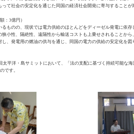
もって社会の安定化を通じた同国の経済社会開発に寄与することが
額：3億円）
るものの、現状では電力供給のほとんどをディーゼル発電に依存
の狭小性、隔絶性、遠隔性から輸送コストも上乗せされることから
対し、発電用の燃油の供与を通じ、同国の電力の供給の安定化を図
9回太平洋・島サミットにおいて、「法の支配に基づく持続可能な
ものです。