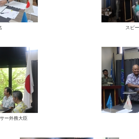
名
スピ
サー外務大臣