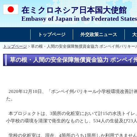
在ミクロネシア日本国大使館
Embassy of Japan in the Federated States
トップページ
外交政策ニュース
大
トップページ
> 草の根・人間の安全保障無償資金協力 ポンペイ州パリキ
草の根・人間の安全保障無償資金協力 ポンペイ
2020年12月10日、「ポンペイ州パリキール小学校環境改善
た。
本プロジェクトは、3箇所の化粧室において計15の水洗トイレ
小学校の環境を清潔で衛生的なものとし、534人の生徒及び2
学校の化粧室は、現在、4箇所のうち1箇所しか利用できませ