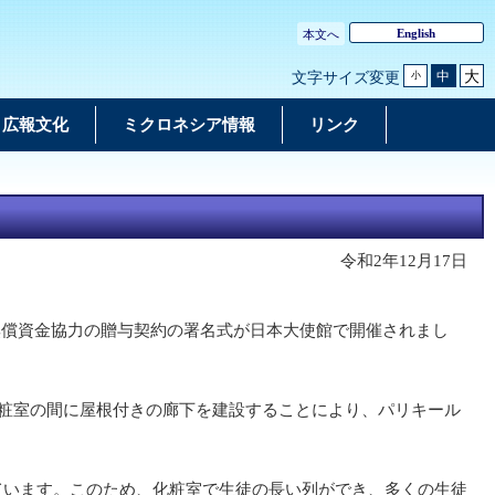
English
本文へ
大
中
文字サイズ変更
小
広報文化
ミクロネシア情報
リンク
令和2年12月17日
障無償資金協力の贈与契約の署名式が日本大使館で開催されまし
化粧室の間に屋根付きの廊下を建設することにより、パリキール
ています。このため、化粧室で生徒の長い列ができ、多くの生徒