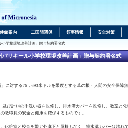
 of Micronesia
使館案内
二国間関係
領事情報
安全対策
ール小学校環境改善計画」贈与契約署名式
州パリキール小学校環境改善計画」贈与契約署名式
計画」に対する76，693米ドルを限度とする草の根・人間の安全保
、及び計14の手洗い器を改修し、排水溝カバーを改修し、教室と
3人の教職員の安全と健康を確保するものです。
ん。化粧室と校舎を繋ぐ外廊下と屋根もなく、排水溝カバーは壊れ