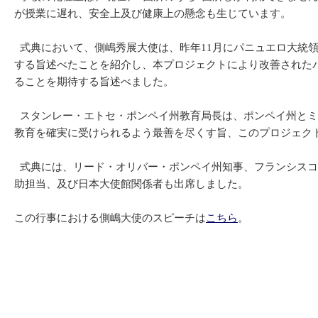
が授業に遅れ、安全上及び健康上の懸念も生じています。
式典において、側嶋秀展大使は、昨年11月にパニュエロ大統領
する旨述べたことを紹介し、本プロジェクトにより改善された
ることを期待する旨述べました。
スタンレー・エトセ・ポンペイ州教育局長は、ポンペイ州とミ
教育を確実に受けられるよう最善を尽くす旨、このプロジェク
式典には、リード・オリバー・ポンペイ州知事、フランシスコ
助担当、及び日本大使館関係者も出席しました。
この行事における側嶋大使のスピーチは
こちら
。