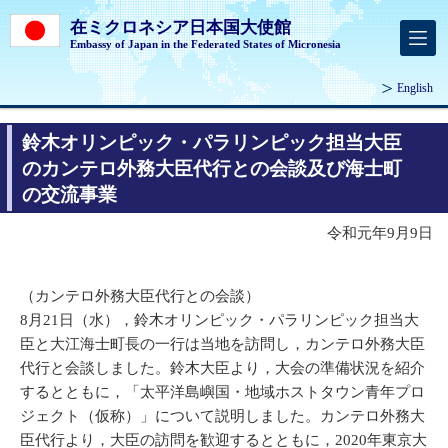
在ミクロネシア日本国大使館
Embassy of Japan in the Federated States of Micronesia
English
鈴木オリンピック・パラリンピック担当大臣
のカンテロ外務大臣代行との会談及び海士町
の交流事業
令和元年9月9日
（カンテロ外務大臣代行との会談）
8月21日（水），鈴木オリンピック・パラリンピック担当大
臣と大江海士町長の一行は当地を訪問し，カンテロ外務大臣
代行と会談しました。鈴木大臣より，大会の準備状況を紹介
するとともに，「太平洋島嶼国・地域ホストタウン青年プロ
ジェクト（仮称）」について説明しました。カンテロ外務大
臣代行より，大臣の訪問を歓迎するとともに，2020年東京大