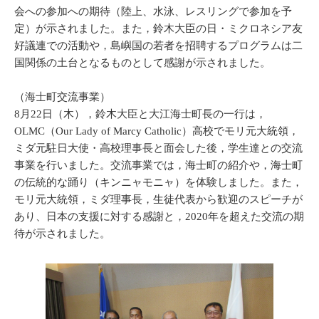
会への参加への期待（陸上、水泳、レスリングで参加を予
定）が示されました。また，鈴木大臣の日・ミクロネシア友
好議連での活動や，島嶼国の若者を招聘するプログラムは二
国関係の土台となるものとして感謝が示されました。
（海士町交流事業）
8月22日（木），鈴木大臣と大江海士町長の一行は，
OLMC（Our Lady of Marcy Catholic）高校でモリ元大統領，
ミダ元駐日大使・高校理事長と面会した後，学生達との交流
事業を行いました。交流事業では，海士町の紹介や，海士町
の伝統的な踊り（キンニャモニャ）を体験しました。また，
モリ元大統領，ミダ理事長，生徒代表から歓迎のスピーチが
あり、日本の支援に対する感謝と，2020年を超えた交流の期
待が示されました。