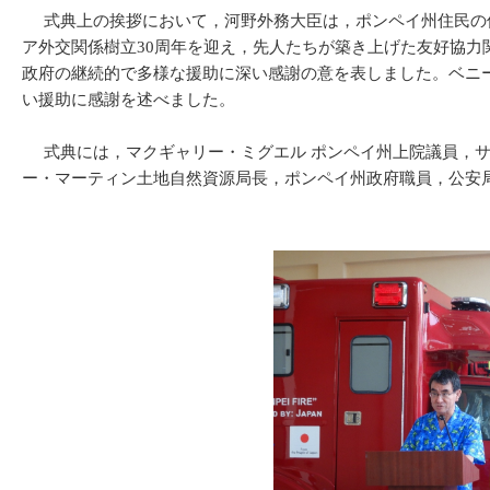
式典上の挨拶において，河野外務大臣は，ポンペイ州住民の保
ア外交関係樹立30周年を迎え，先人たちが築き上げた友好協
政府の継続的で多様な援助に深い感謝の意を表しました。ベニ
い援助に感謝を述べました。
式典には，マクギャリー・ミグエル ポンペイ州上院議員，サ
ー・マーティン土地自然資源局長，ポンペイ州政府職員，公安