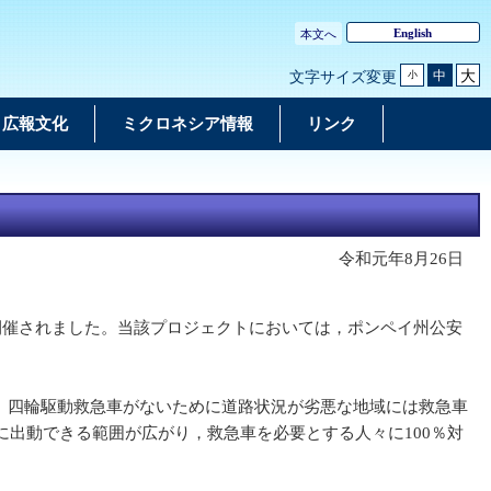
English
本文へ
大
中
文字サイズ変更
小
広報文化
ミクロネシア情報
リンク
令和元年8月26日
開催されました。当該プロジェクトにおいては，ポンペイ州公安
。四輪駆動救急車がないために道路状況が劣悪な地域には救急車
出動できる範囲が広がり，救急車を必要とする人々に100％対