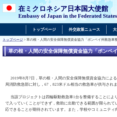
在ミクロネシア日本国大使館
Embassy of Japan in the Federated States
トップページ
外交政策ニュース
大
トップページ
> 草の根・人間の安全保障無償資金協力「ポンペイ州救急車
草の根・人間の安全保障無償資金協力「ポンペ
2019年8月7日，草の根・人間の安全保障無償資金協力によ
局消防救急部に対し，67，823米ドル相当の救急車が供与され
当該プロジェクトは四輪駆動救急車1台を整備することにより
で入っていくことができず，救助に出動できる範囲が限られて
応できることが期待されています。また，学校やコミュニティ