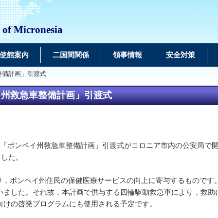
 of Micronesia
使館案内
二国間関係
領事情報
安全対策
整備計画」引渡式
イ州救急車整備計画」引渡式
る「ポンペイ州救急車整備計画」引渡式がコロニア市内の公安局で
ました。
，ポンペイ州住民の保健医療サービスの向上に寄与するものです
いました。それ故，本計画で供与する四輪駆動救急車により，救助に
向けの啓発プログラムにも使用される予定です。