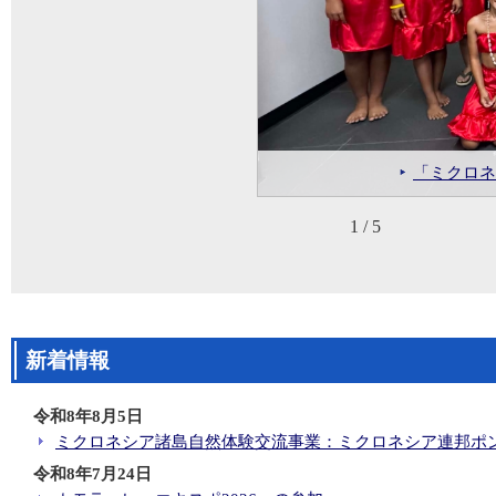
ミクロネシア連邦におけ
導）
ミクロネシア短
「ミクロネ
1 / 5
新着情報
令和8年8月5日
ミクロネシア諸島自然体験交流事業：ミクロネシア連邦ポ
令和8年7月24日