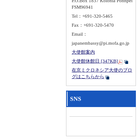
P.O.Box 1837 Kolonia Pohnpei
FSM96941
Tel：+691-320-5465
Fax：+691-320-5470
Email：
japanembassy@pi.mofa.go.jp
大使館案内
大使館休館日 [347KB]
在京ミクロネシア大使のブロ
グはこちらから
SNS