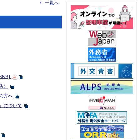
一覧へ
KB]
防）
の方へ
」について