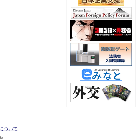
について
ia