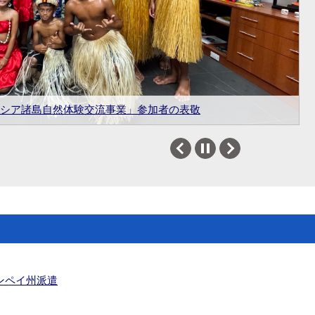
る油漏れ事故対応緊急援助物資（チューク州での技術指
期大学「水産海事学校能力向上計画」引渡し式
シア諸島自然体験交流事業」参加者の表敬
天皇誕生日レセプションの開催
JAAによる廃棄物調査イベント
Previous
Next
ンペイ州派遣