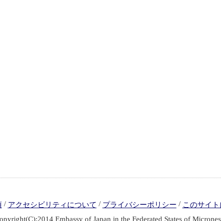
/
/
/
項
アクセシビリティについて
プライバシーポリシー
このサイト
opyright(C):2014 Embassy of Japan in the Federated States of Micrones