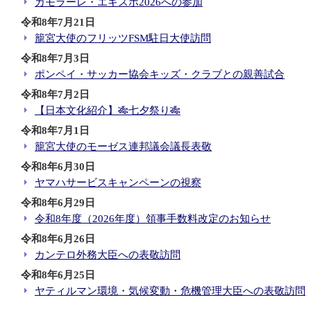
カモラーレ・エキスポ2026への参加
令和8年7月21日
籠宮大使のフリッツFSM駐日大使訪問
令和8年7月3日
ポンペイ・サッカー協会キッズ・クラブとの親善試合
令和8年7月2日
【日本文化紹介】🎋七夕祭り🎋
令和8年7月1日
籠宮大使のモーゼス連邦議会議長表敬
令和8年6月30日
ヤマハサービスキャンペーンの視察
令和8年6月29日
令和8年度（2026年度）領事手数料改定のお知らせ
令和8年6月26日
カンテロ外務大臣への表敬訪問
令和8年6月25日
ヤティルマン環境・気候変動・危機管理大臣への表敬訪問