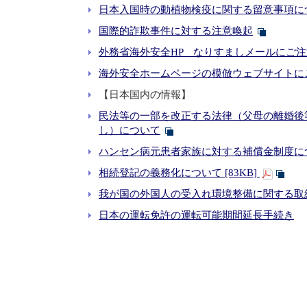
日本入国時の動植物検疫に関する留意事項に
国際的詐欺事件に対する注意喚起
外務省海外安全HP なりすましメールにご
海外安全ホームページの模倣ウェブサイトに
【日本国内の情報】
民法等の一部を改正する法律（父母の離婚後
し）について
ハンセン病元患者家族に対する補償金制度に
相続登記の義務化について [83KB]
我が国の外国人の受入れ環境整備に関する取
日本の運転免許の運転可能期間延長手続き