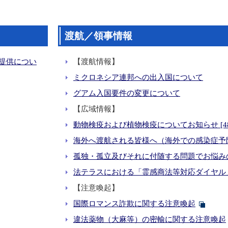
渡航／領事情報
提供につい
【渡航情報】
ミクロネシア連邦への出入国について
グアム入国要件の変更について
【広域情報】
動物検疫および植物検疫についてお知らせ [48
海外へ渡航される皆様へ（海外での感染症予
孤独・孤立及びそれに付随する問題でお悩み
法テラスにおける「霊感商法等対応ダイヤル
【注意喚起】
国際ロマンス詐欺に関する注意喚起
違法薬物（大麻等）の密輸に関する注意喚起