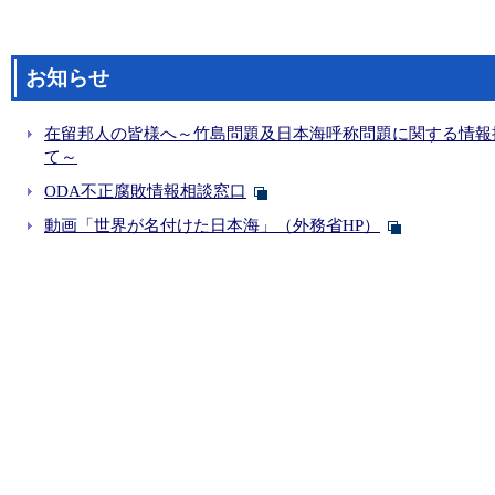
お知らせ
在留邦人の皆様へ～竹島問題及日本海呼称問題に関する情報
て～
ODA不正腐敗情報相談窓口
動画「世界が名付けた日本海」（外務省HP）