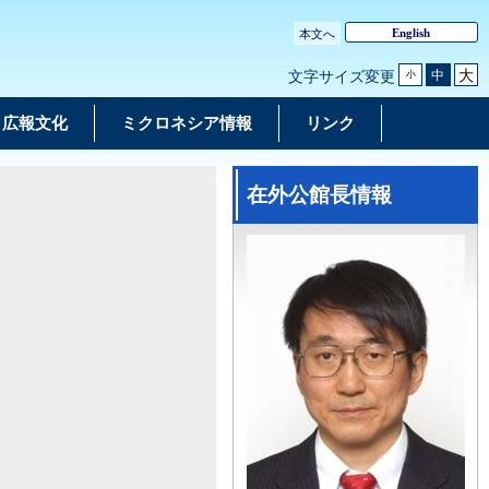
English
本文へ
大
中
文字サイズ変更
小
広報文化
ミクロネシア情報
リンク
在外公館長情報